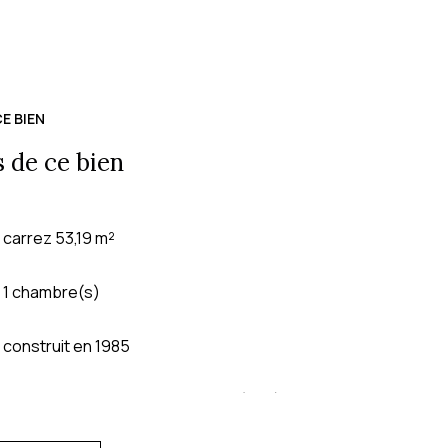
E BIEN
 de ce bien
carrez 53,19 m²
1 chambre(s)
construit en 1985
Chauffage individuel : chaudière (gaz)