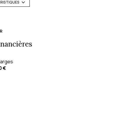
exposition Sud-Est
ÉRISTIQUES
5 étage(s)
R
vue Cour
inancières
balcon
arges
0 €