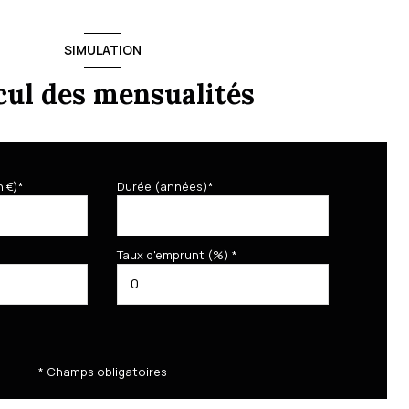
SIMULATION
cul des mensualités
n €)*
Durée (années)*
Taux d'emprunt (%) *
* Champs obligatoires