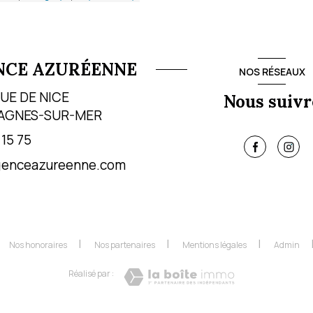
NCE AZURÉENNE
NOS RÉSEAUX
NUE DE NICE
Nous suivr
AGNES-SUR-MER
 15 75
genceazureenne.com
Nos honoraires
Nos partenaires
Mentions légales
Admin
Réalisé par :