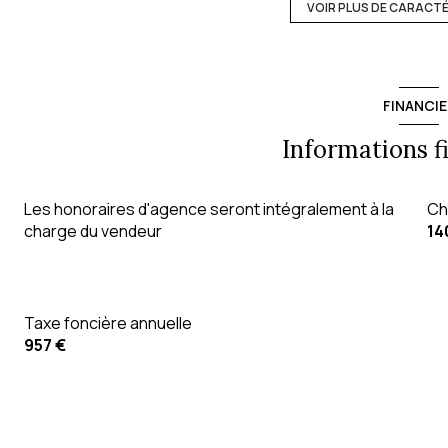
1 garage(s)
VOIR PLUS DE CARACT
1er étage
FINANCIE
ascenseur
Informations f
cave
Les honoraires d'agence seront intégralement à la
Ch
quartier CENTRE VILLE
charge du vendeur
14
Taxe foncière annuelle
957 €