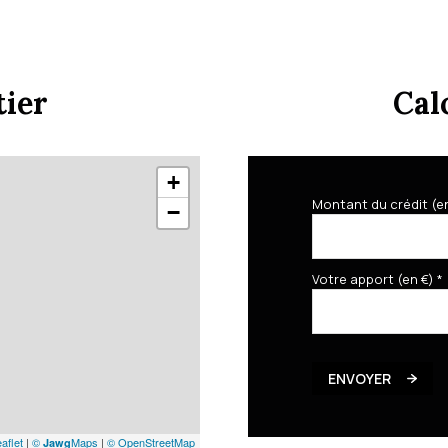
tier
Cal
+
Montant du crédit (e
−
Votre apport (en €) *
ENVOYER
aflet
|
©
Maps
|
© OpenStreetMap
Jawg