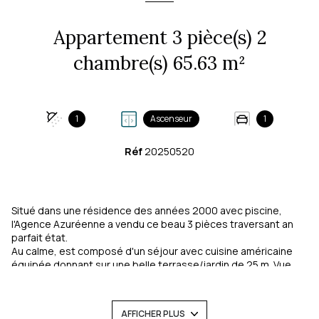
Appartement 3 pièce(s) 2
chambre(s) 65.63 m²
1
Ascenseur
1
Réf
20250520
Situé dans une résidence des années 2000 avec piscine,
l'Agence Azuréenne a vendu ce beau 3 pièces traversant an
parfait état.
Au calme, est composé d'un séjour avec cuisine américaine
équipée donnant sur une belle terrasse/jardin de 25 m. Vue
dégagée et exposé Sud Ouest.
Deux chambres avec placards donnant sur une deuxième
terrasse / jardin de 40m², une salle de douche et des WC
AFFICHER PLUS
indépendants.