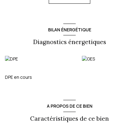
Vendu avec un garage en sous-sol et une cave.
Idéal famille, proximité Écoles, transport en commun et
commerces.
Faibles charges . Copropriété en parfait état.
Possibilité deuxième garage
BILAN ÉNERGÉTIQUE
Charges mensuelles : 215 €
Bien en copropriété: 37 lots principaux
Diagnostics énergetiques
Les informations sur les risques auxquels ce bien est exposé
sont disponibles sur le site
Géorisques
DPE en cours
A PROPOS DE CE BIEN
Caractéristiques de ce bien