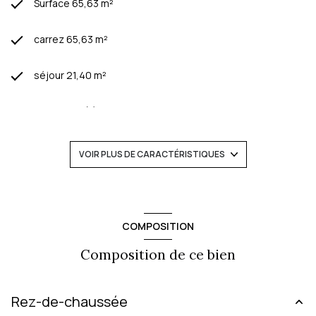
Surface 65,63 m²
carrez 65,63 m²
séjour 21,40 m²
2 chambre(s)
1 salle(s) d'eau
VOIR PLUS DE CARACTÉRISTIQUES
construit en 1998
cuisine américaine (équipée)
COMPOSITION
Composition de ce bien
Chauffage individuel : autre (autre)
1 garage(s)
Rez-de-chaussée