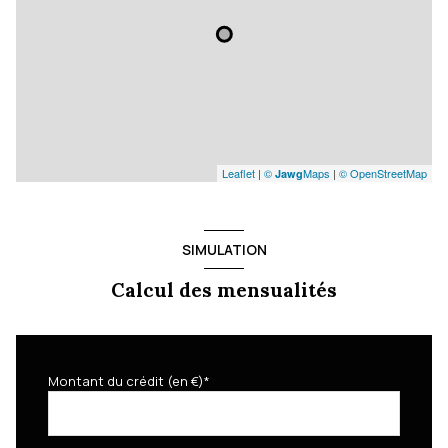
Leaflet
|
©
Maps
|
© OpenStreetMap
Jawg
SIMULATION
Calcul des mensualités
Montant du crédit (en €)*