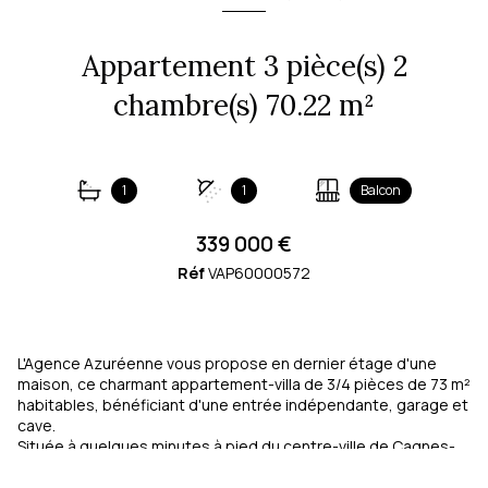
Appartement 3 pièce(s) 2
chambre(s) 70.22 m²
1
1
Balcon
339 000 €
Réf
VAP60000572
L'Agence Azuréenne vous propose en dernier étage d'une
maison, ce charmant appartement-villa de 3/4 pièces de 73 m²
habitables, bénéficiant d'une entrée indépendante, garage et
cave.
Située à quelques minutes à pied du centre-ville de Cagnes-
sur-Mer, ce bien se compose d'une cuisine ouverte aménagée
et équipée ouvrant sur un agréable espace séjour/salle à