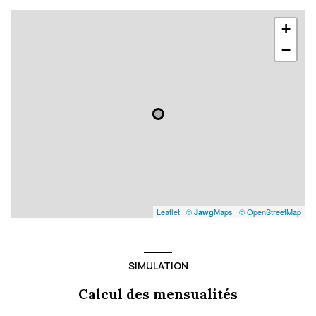
+
−
Leaflet
|
©
Maps
|
© OpenStreetMap
Jawg
SIMULATION
Calcul des mensualités