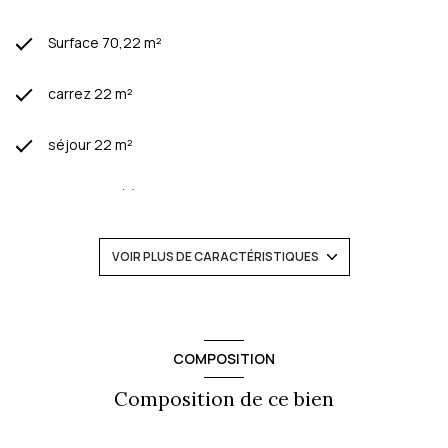
Surface 70,22 m²
carrez 22 m²
séjour 22 m²
2 chambre(s)
1 salle(s) de bain
VOIR PLUS DE CARACTÉRISTIQUES
1 salle(s) d'eau
cuisine américaine (équipée)
COMPOSITION
Composition de ce bien
Chauffage individuel : radiateur (gaz)