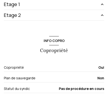
1 garage(s)
Etage 1
exposition Ouest
Etage 2
salon/sejour
22.79 m²
1er étage
cuisine
6.94 m²
chambre
11.03 m²
bureau
16.20 m²
1 étage(s)
INFO COPRO
chambre
11.64 m²
vue Montagne
Copropriété
cave
Copropriété
Oui
balcon
Plan de sauvegarde
Non
terrasse
Statut du syndic
Pas de procédure en cours