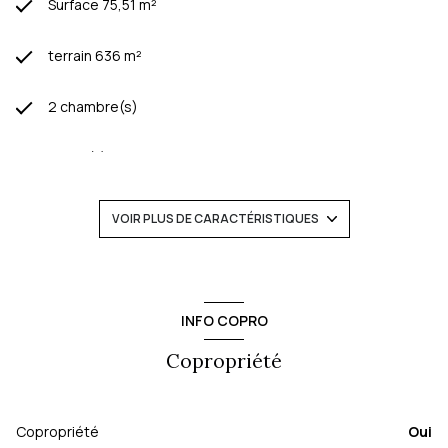
Surface 75,51 m²
terrain 636 m²
2 chambre(s)
1 salle(s) de bain
construit en 1950
VOIR PLUS DE CARACTÉRISTIQUES
cuisine séparée
Chauffage individuel : air pulsé (climatisation)
INFO COPRO
Copropriété
Chauffage autre : autre (autre)
1 garage(s)
Copropriété
Oui