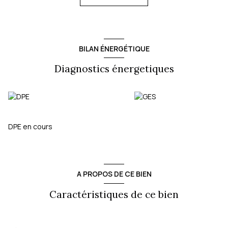
et ensoleillé, planté de vignes et d'un olivier centenaire
témoins de la beauté et de la tranquillité des lieux. Retrouvez
également un abri barbecue et une double terrasse.
Possibilité de garer plusieurs véhicules.
CLASSE ENERGIE : E
BILAN ÉNERGÉTIQUE
Honoraires charge vendeur.
Diagnostics énergetiques
DPE en cours
A PROPOS DE CE BIEN
Caractéristiques de ce bien