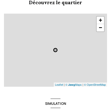
Découvrez le quartier
+
−
Leaflet
|
©
Maps
|
© OpenStreetMap
Jawg
SIMULATION