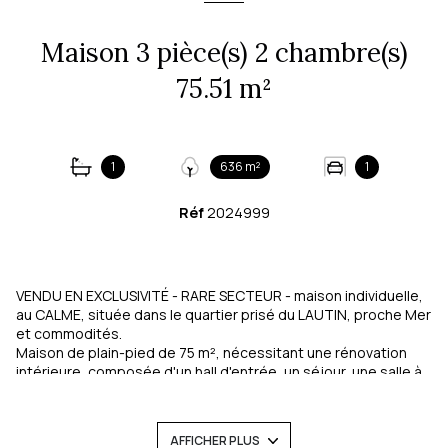
Maison 3 pièce(s) 2 chambre(s)
75.51 m²
1
636 m²
1
Réf
2024999
VENDU EN EXCLUSIVITÉ - RARE SECTEUR - maison individuelle,
au CALME, située dans le quartier prisé du LAUTIN, proche Mer
et commodités.
Maison de plain-pied de 75 m², nécessitant une rénovation
intérieure, composée d'un hall d'entrée, un séjour, une salle à
manger, une cuisine, WC indépendant, une grande salle de
bain, deux grandes chambres.
Un garage attenant de 28m2 et une cave en sous sol de 15m2.
AFFICHER PLUS
Maison construite sur un terrain plat de 636 m², jardin arboré